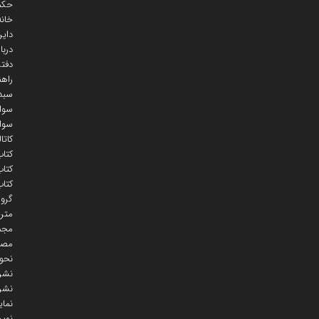
حکمت
خانه
دایر
دربا
دفتر
راهن
سبد
سوال
سوال
کاتا
کتاب
کتاب
کتاب
گروه
متر
مجمو
مصح
نحو
نشر
نشر 
نمای
نوی