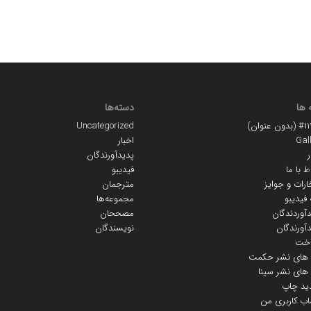
 ها
دسته‌ها
ون عنوان)
Uncategorized
Gal
اخبار
ر
پدیدآورندگان
ط با ما
فیدیبو
ارات و جوایز
مترجمان
 فیدیبو
مجموعه‌ها
آوردندگان
مصححان
آورندگان
نویسندگان
اخت
ه های نشر حکمت
 های نشر سینا
ید چاپ
ب کاربری من