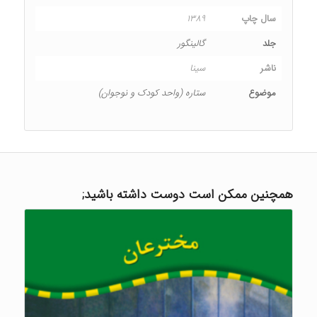
سال چاپ
۱۳۸۹
جلد
گالینگور
ناشر
سینا
موضوع
ستاره (واحد کودک و نوجوان)
همچنین ممکن است دوست داشته باشید;