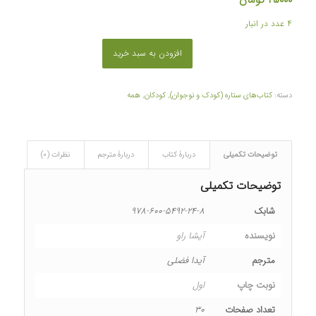
۴ عدد در انبار
افزودن به سبد خرید
دسته:
کتاب‌های ستاره (کودک و نوجوان)
,
کودکان
,
همه
توضیحات تکمیلی
دربارۀ کتاب
دربارۀ مترجم
نظرات (۰)
توضیحات تکمیلی
شابک
۹۷۸-۶۰۰-۵۴۹۲-۲۴-۸
نویسنده
آیشا راو
مترجم
آیدا فضلی
نوبت چاپ
اول
تعداد صفحات
۳۰