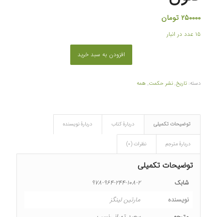
۲۵۰۰۰۰
تومان
۱۵ عدد در انبار
افزودن به سبد خرید
دسته:
تاریخ
,
نشر حکمت
,
همه
توضیحات تکمیلی
دربارۀ کتاب
دربارۀ نویسنده
دربارۀ مترجم
نظرات (۰)
توضیحات تکمیلی
شابک
۹۷۸-۹۶۴-۲۴۴-۱۰۸-۲
نویسنده
مارتین لینگز
مترجم
سعید تهرانی‌نسب