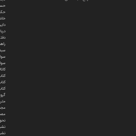
حسا
حکمت
خانه
دایر
دربا
دفتر
راهن
سبد
سوال
سوال
کاتا
کتاب
کتاب
کتاب
گروه
متر
مجمو
مصح
نحو
نشر
نشر 