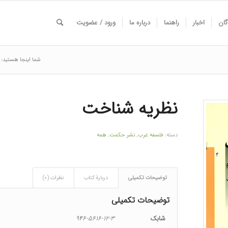
گان
اخبار
راهنما
درباره ما
ورود / عضویت
شما اینجا هستید:
نظریه شناخت
دسته:
فلسفه غرب
,
نشر حکمت
,
همه
توضیحات تکمیلی
دربارۀ کتاب
نظرات (۰)
توضیحات تکمیلی
شابک
۹۴۶-۵۶۱۶-۱۲-۳