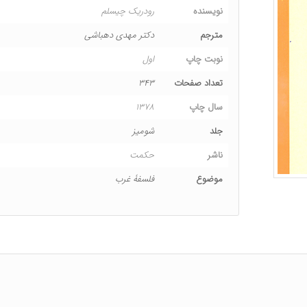
نویسنده
رودریک چیسلم
مترجم
دکتر مهدی دهباشی
نوبت چاپ
اول
تعداد صفحات
۳۴۳
سال چاپ
۱۳۷۸
جلد
شومیز
ناشر
حکمت
موضوع
فلسفۀ غرب