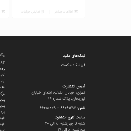
اطلاعات بیشتر
نمایش جزئیات
ا
برگه
لینک‌های مفید
#۱۱۱۸۳ (بد
فروشگاه حکمت
lery
اخبا
ارتبا
آدرس انتشارات:
افتخ
تهران، خیابان انقلاب، ابتدای خیابان
برگه
ابوریحان، پلاک شماره ۹۴
پدید
پدید
تلفن:
۶۶۴۶۱۲۹۲ – ۶۶۴۱۵۸۷۹
پرد
ساعت کاری انتشارت:
تاز
شنبه تا چهارشنبه: ۸ الی ۲۰
تازه
پنج‌شنبه: ۸ الی ۱۹
تجد