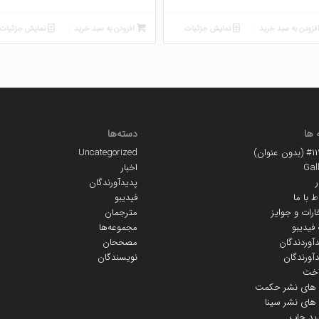
فزودن به سبد خرید
نمایش جزئیات
افزودن به سبد خرید
نمایش جزئیات
 ها
دسته‌ها
ون عنوان)
Uncategorized
Gal
اخبار
ر
پدیدآورندگان
ط با ما
فیدیبو
ارات و جوایز
مترجمان
 فیدیبو
مجموعه‌ها
آوردندگان
مصححان
آورندگان
نویسندگان
اخت
ه های نشر حکمت
 های نشر سینا
ید چاپ