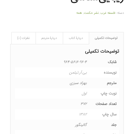
دسته:
فلسفه غرب
,
نشر حکمت
,
همه
توضیحات تکمیلی
دربارۀ کتاب
دربارۀ مترجم
نظرات (۰)
توضیحات تکمیلی
شابک
۹۶۴-۵۶۱۶-۹۶-۴
نویسنده
بی.آر.تیلمن
مترجم
بهزاد سبزی
نوبت چاپ
اول
تعداد صفحات
۳۷۲
سال چاپ
۱۳۸۲
جلد
گالینگور