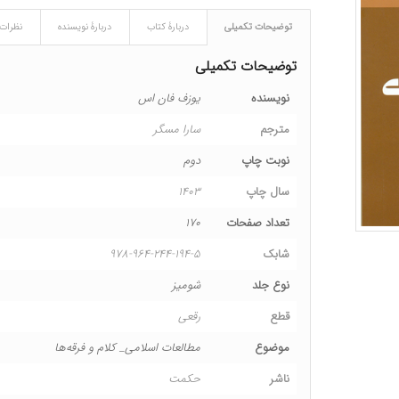
توضیحات تکمیلی
دربارۀ کتاب
دربارۀ نویسنده
نظرات (
توضیحات تکمیلی
نویسنده
یوزف فان اس
مترجم
سارا مسگر
نوبت چاپ
دوم
سال چاپ
۱۴۰۳
تعداد صفحات
۱۷۰
شابک
۹۷۸-۹۶۴-۲۴۴-۱۹۴-۵
نوع جلد
شومیز
قطع
رقعی
موضوع
مطالعات اسلامی_ کلام و فرقه‌ها
ناشر
حکمت