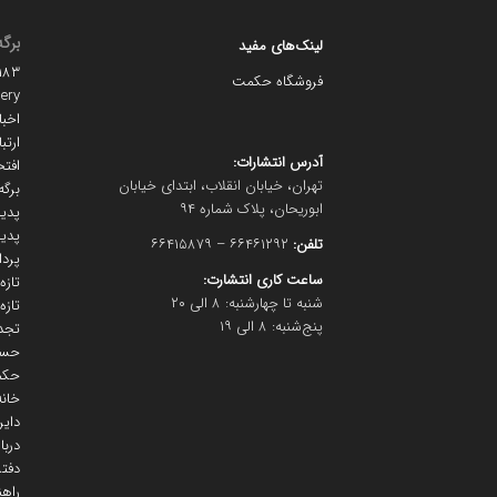
برگه
لینک‌های مفید
#۱۱۱۸۳ (بد
فروشگاه حکمت
lery
اخبا
ارتبا
آدرس انتشارات:
افتخ
تهران، خیابان انقلاب، ابتدای خیابان
برگه
ابوریحان، پلاک شماره ۹۴
پدید
پدید
تلفن:
۶۶۴۶۱۲۹۲ – ۶۶۴۱۵۸۷۹
پرد
ساعت کاری انتشارت:
تاز
شنبه تا چهارشنبه: ۸ الی ۲۰
تازه
پنج‌شنبه: ۸ الی ۱۹
تجد
حسا
حکمت
خانه
دایر
دربا
دفتر
راهن