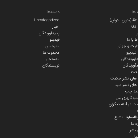
 ها
دسته‌ها
ون عنوان)
Uncategorized
Gal
اخبار
ر
پدیدآورندگان
ط با ما
فیدیبو
ارات و جوایز
مترجمان
 فیدیبو
مجموعه‌ها
آوردندگان
مصححان
آورندگان
نویسندگان
اخت
ه های نشر حکمت
 های نشر سینا
ید چاپ
ب کاربری من
 در آینه دیگران
ة‌المعارف تشیع
ره ما
 نشر
ما