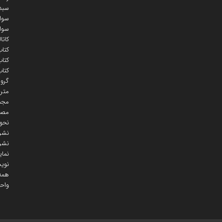
سبد
سوال
سوال
کاتا
کتاب
کتاب
کتاب
گروه
متر
مجمو
مصح
نحو
نشر
نشر 
نمای
نوی
همه 
واح